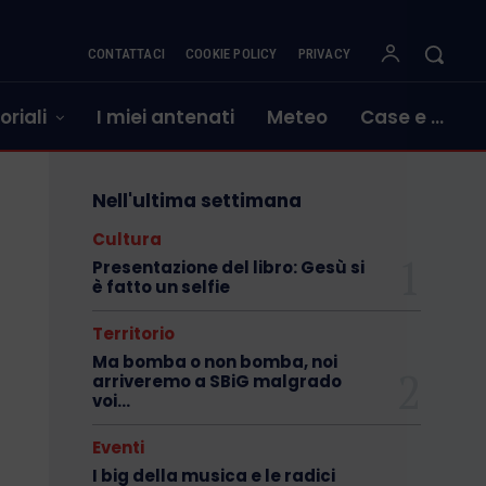
CONTATTACI
COOKIE POLICY
PRIVACY
oriali
I miei antenati
Meteo
Case e …
Nell'ultima settimana
Cultura
Presentazione del libro: Gesù si
è fatto un selfie
Territorio
Ma bomba o non bomba, noi
arriveremo a SBiG malgrado
voi…
Eventi
I big della musica e le radici