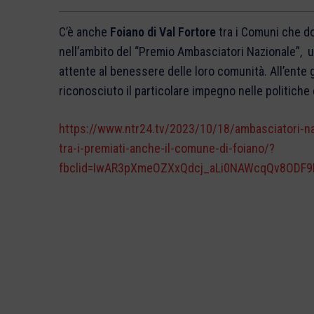
C’è anche
Foiano di Val Fortore
tra i Comuni che do
nell’ambito del “Premio Ambasciatori Nazionale”, un
attente al benessere delle loro comunità. All’ente
riconosciuto il particolare impegno nelle politich
https://www.ntr24.tv/2023/10/18/ambasciatori-naz
tra-i-premiati-anche-il-comune-di-foiano/?
fbclid=IwAR3pXmeOZXxQdcj_aLi0NAWcqQv8ODF9