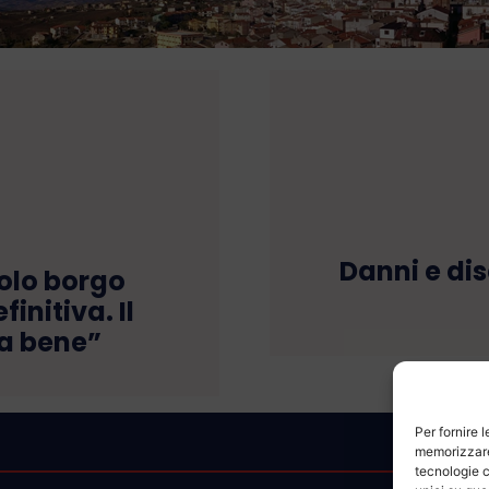
Danni e dis
ccolo borgo
initiva. Il
fa bene”
Per fornire 
memorizzare 
tecnologie c