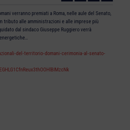
mani verranno premiati a Roma, nelle aule del Senato,
 tributo alle amministrazioni e alle imprese più
 guidato dal sindaco Giuseppe Ruggiero verrà
e energetiche…
ionali-del-territorio-domani-cerimonia-al-senato-
EGHLG1CfnReux3thOOHlBIMzcNk