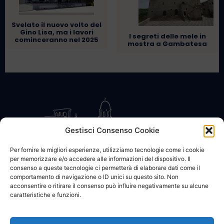
Svelato il nuovo volto del
Gino Lisa, ma i lavori
I segreti delle mele in
cominceranno nel 2025
mostra a Gambatesa
Gestisci Consenso Cookie
Per fornire le migliori esperienze, utilizziamo tecnologie come i cookie
per memorizzare e/o accedere alle informazioni del dispositivo. Il
CONTATTACI
COOKIE POLICY
PRIVACY
consenso a queste tecnologie ci permetterà di elaborare dati come il
comportamento di navigazione o ID unici su questo sito. Non
acconsentire o ritirare il consenso può influire negativamente su alcune
caratteristiche e funzioni.