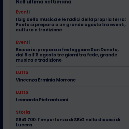
Nell'ultima settimana
Eventi
I big della musica e le radici della propria terra:
Faeto si prepara a un grande agosto tra eventi,
cultura e tradizione
Eventi
Biccari si prepara a festeggiare San Donato,
dal 6 all’8 agosto tre giorni tra fede, grande
musica e tradizione
Lutto
Vincenza Erminia Morrone
Lutto
Leonardo Pietrantuoni
Storia
SBiG 700: l’importanza di SBiG nella diocesi di
Lucera