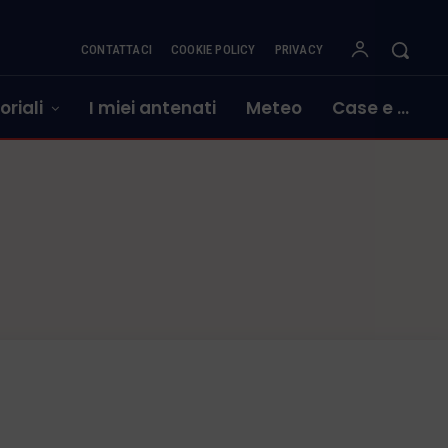
CONTATTACI
COOKIE POLICY
PRIVACY
oriali
I miei antenati
Meteo
Case e …
E