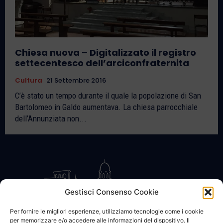
Chiesa nuova – Digitalizzato il registro
settecentesco dell’arciconfraternita
Cultura
21 Settembre 2016
C’è stato un tempo durante il quale la popolazione di San
Bartolomeo in Galdo aumentava. La chiesa parrocchiale
dell’Annunziata non...
Gestisci Consenso Cookie
Per fornire le migliori esperienze, utilizziamo tecnologie come i cookie
per memorizzare e/o accedere alle informazioni del dispositivo. Il