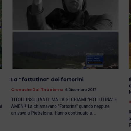
La “fottutina” dei fortorini
Cronache Dall'Entroterra
6 Dicembre 2017
TITOLI INSULTANTI: MA LA SI CHIAMI "FOTTUTINA" E
ai
AMEN!!!La chiamavano "Fortorina" quando neppure
R
arrivava a Pietrelcina. Hanno continuato a...
p
F