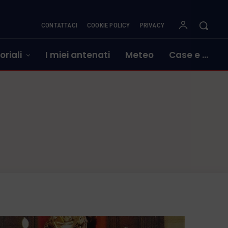
CONTATTACI
COOKIE POLICY
PRIVACY
oriali
I miei antenati
Meteo
Case e …