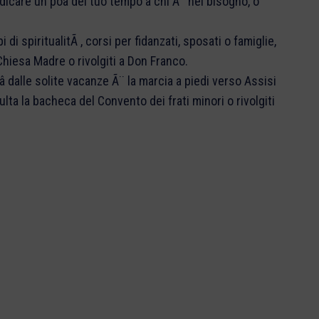
dicare un poâ del tuo tempo a chi Ã¨ nel bisogno, o
di spiritualitÃ , corsi per fidanzati, sposati o famiglie,
hiesa Madre o rivolgiti a Don Franco.
reâ dalle solite vacanze Ã¨ la marcia a piedi verso Assisi
ulta la bacheca del Convento dei frati minori o rivolgiti