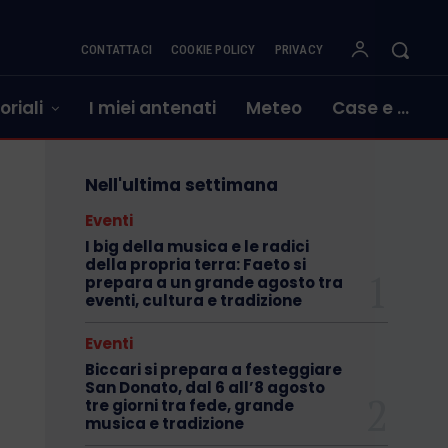
CONTATTACI
COOKIE POLICY
PRIVACY
oriali
I miei antenati
Meteo
Case e …
Nell'ultima settimana
Eventi
I big della musica e le radici
della propria terra: Faeto si
prepara a un grande agosto tra
eventi, cultura e tradizione
Eventi
Biccari si prepara a festeggiare
San Donato, dal 6 all’8 agosto
tre giorni tra fede, grande
musica e tradizione