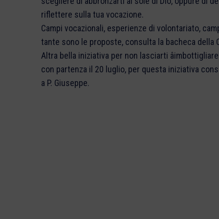
scegliere di abbronzarti al sole di Dio, oppure di de
riflettere sulla tua vocazione.
Campi vocazionali, esperienze di volontariato, campi 
tante sono le proposte, consulta la bacheca della C
Altra bella iniziativa per non lasciarti âimbottiglia
con partenza il 20 luglio, per questa iniziativa cons
a P. Giuseppe.