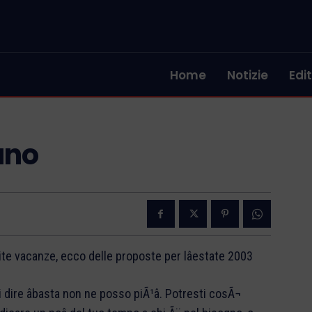
Home
Notizie
Edit
ano
lite vacanze, ecco delle proposte per lâestate 2003
dire âbasta non ne posso piÃ¹â. Potresti cosÃ¬