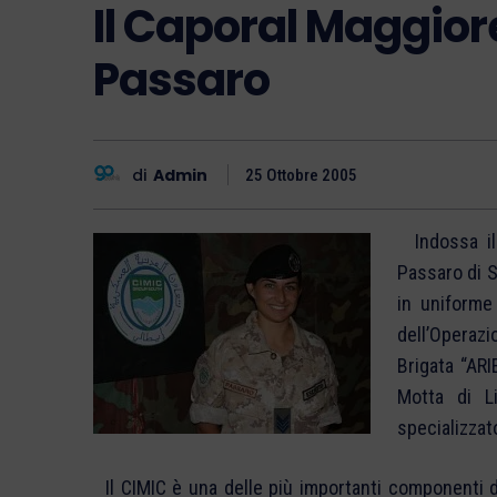
Il Caporal Maggio
Passaro
di
Admin
25 Ottobre 2005
Indossa il 
Passaro di S
in uniforme
dell’Operaz
Brigata “ARI
Motta di Li
specializzato
Il CIMIC è una delle più importanti componenti de