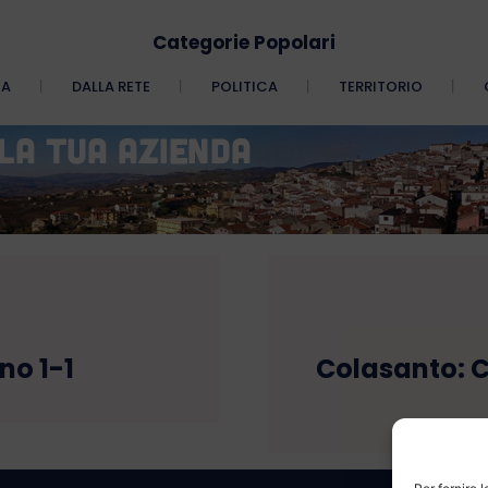
Categorie Popolari
CA
DALLA RETE
POLITICA
TERRITORIO
no 1-1
Colasanto: 