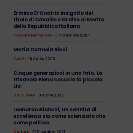
Erminio D’Onofrio insignito del
titolo di Cavaliere Ordine al Merito
della Repubblica Italiana
Paesani Nel Mondo
6 Novembre 2024
Maria Carmela Ricci
Eventi
16 Aprile 2023
Cinque generazioni in una foto. La
trisavola Elena coccola la piccola
Lia
Dalla Rete
13 Aprile 2022
Leonardo Bianchi, un sannita di
eccellenza sia come scienziato che
come politico
Cultura
21 Dicembre 2021