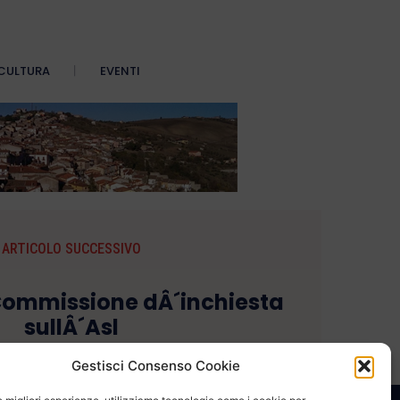
CULTURA
EVENTI
ARTICOLO SUCCESSIVO
Commissione dÂ´inchiesta
sullÂ´Asl
Gestisci Consenso Cookie