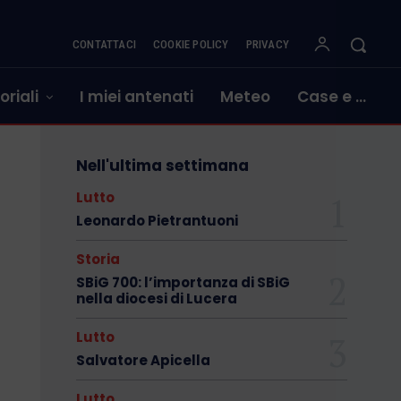
CONTATTACI
COOKIE POLICY
PRIVACY
oriali
I miei antenati
Meteo
Case e …
Nell'ultima settimana
Lutto
Leonardo Pietrantuoni
Storia
SBiG 700: l’importanza di SBiG
nella diocesi di Lucera
Lutto
Salvatore Apicella
Lutto