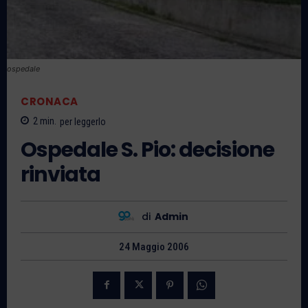
ospedale
CRONACA
2
min.
per leggerlo
Ospedale S. Pio: decisione
rinviata
di
Admin
24 Maggio 2006