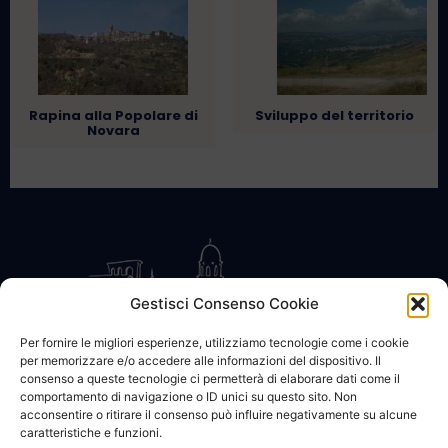
Rapina alla Popolare di
Sviluppo del territorio
Novara
Gestisci Consenso Cookie
Per fornire le migliori esperienze, utilizziamo tecnologie come i cookie
per memorizzare e/o accedere alle informazioni del dispositivo. Il
CONTATTACI
COOKIE POLICY
PRIVACY
consenso a queste tecnologie ci permetterà di elaborare dati come il
comportamento di navigazione o ID unici su questo sito. Non
acconsentire o ritirare il consenso può influire negativamente su alcune
caratteristiche e funzioni.