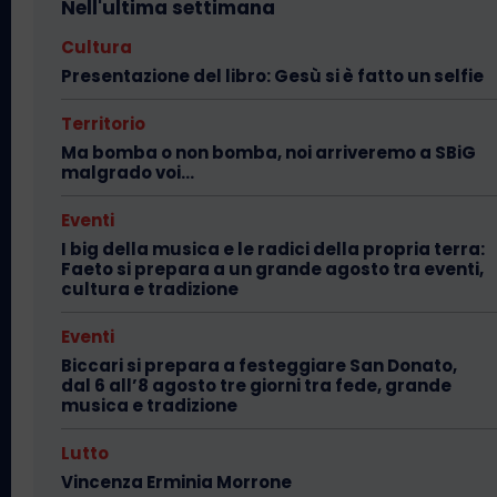
Nell'ultima settimana
Cultura
Presentazione del libro: Gesù si è fatto un selfie
Territorio
Ma bomba o non bomba, noi arriveremo a SBiG
malgrado voi…
Eventi
I big della musica e le radici della propria terra:
Faeto si prepara a un grande agosto tra eventi,
cultura e tradizione
Eventi
Biccari si prepara a festeggiare San Donato,
dal 6 all’8 agosto tre giorni tra fede, grande
musica e tradizione
Lutto
Vincenza Erminia Morrone