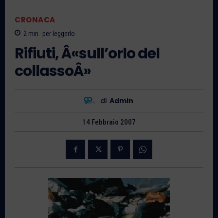
CRONACA
2
min.
per leggerlo
Rifiuti, Â«sull’orlo del
collassoÂ»
di
Admin
14 Febbraio 2007