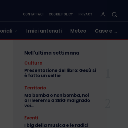
CONTATTACI
COOKIE POLICY
PRIVACY
oriali
I miei antenati
Meteo
Case e …
Nell'ultima settimana
Cultura
Presentazione del libro: Gesù si
è fatto un selfie
Territorio
Ma bomba o non bomba, noi
arriveremo a SBiG malgrado
voi…
Eventi
I big della musica e le radici