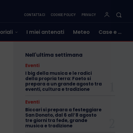
CONTATTACI
COOKIE POLICY
PRIVACY
oriali
I miei antenati
Meteo
Case e …
Nell'ultima settimana
Eventi
I big della musica e le radici
della propria terra: Faeto si
prepara a un grande agosto tra
eventi, cultura e tradizione
Eventi
Biccari si prepara a festeggiare
San Donato, dal 6 all’8 agosto
tre giorni tra fede, grande
musica e tradizione