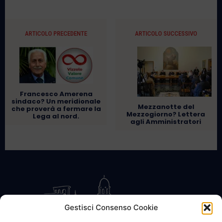
ARTICOLO PRECEDENTE
ARTICOLO SUCCESSIVO
Francesco Amerena
sindaco? Un meridionale
Mezzanotte del
che proverà a fermare la
Mezzogiorno? Lettera
Lega al nord.
agli Amministratori
Gestisci Consenso Cookie