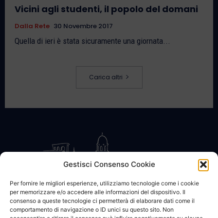
Vicini agli studenti, il popolo del domani
Dalla Rete
30 Novembre 2017
Quella di ieri è stata sicuramente una giornata...
Carica altri
Gestisci Consenso Cookie
Per fornire le migliori esperienze, utilizziamo tecnologie come i cookie
per memorizzare e/o accedere alle informazioni del dispositivo. Il
CONTATTACI
COOKIE POLICY
PRIVACY
consenso a queste tecnologie ci permetterà di elaborare dati come il
comportamento di navigazione o ID unici su questo sito. Non