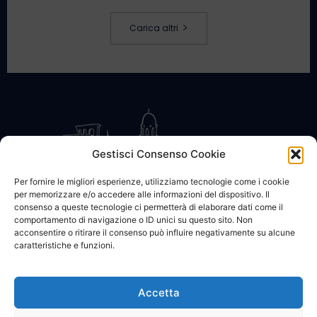
Carica altri
Gestisci Consenso Cookie
Per fornire le migliori esperienze, utilizziamo tecnologie come i cookie
per memorizzare e/o accedere alle informazioni del dispositivo. Il
CONTATTACI
COOKIE POLICY
PRIVACY
consenso a queste tecnologie ci permetterà di elaborare dati come il
comportamento di navigazione o ID unici su questo sito. Non
acconsentire o ritirare il consenso può influire negativamente su alcune
caratteristiche e funzioni.
Accetta
© 2002 - 2026 SanBartolomeo.info :::: powered by Go Web snc |