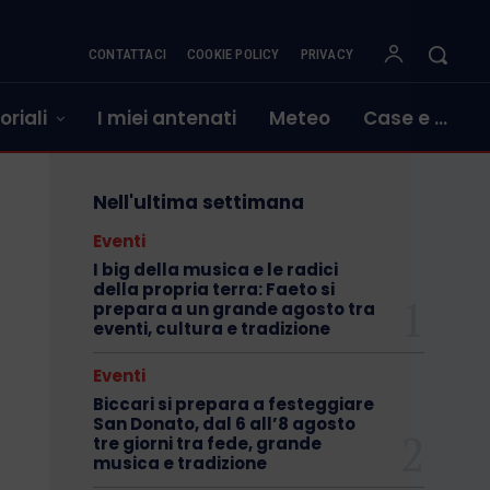
CONTATTACI
COOKIE POLICY
PRIVACY
oriali
I miei antenati
Meteo
Case e …
Nell'ultima settimana
Eventi
I big della musica e le radici
della propria terra: Faeto si
prepara a un grande agosto tra
eventi, cultura e tradizione
Eventi
Biccari si prepara a festeggiare
San Donato, dal 6 all’8 agosto
tre giorni tra fede, grande
musica e tradizione