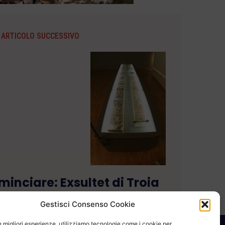
ARTICOLO SUCCESSIVO
minciare: Exsultet di Troia
Gestisci Consenso Cookie
le migliori esperienze, utilizziamo tecnologie come i cookie per