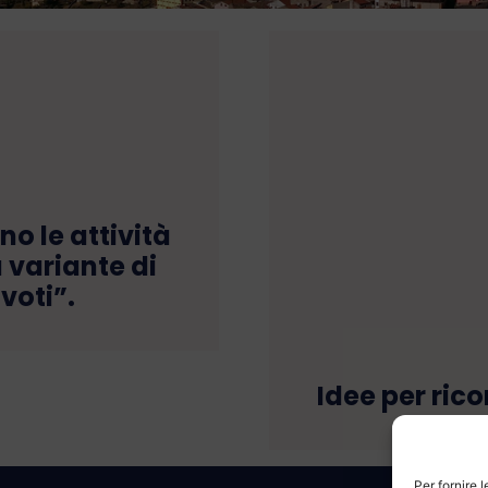
 le attività
a variante di
voti”.
Idee per rico
Per fornire 