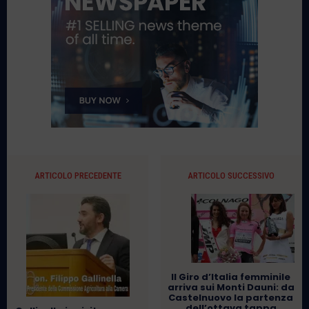
ARTICOLO PRECEDENTE
ARTICOLO SUCCESSIVO
Il Giro d’Italia femminile
arriva sui Monti Dauni: da
Castelnuovo la partenza
dell’ottava tappa