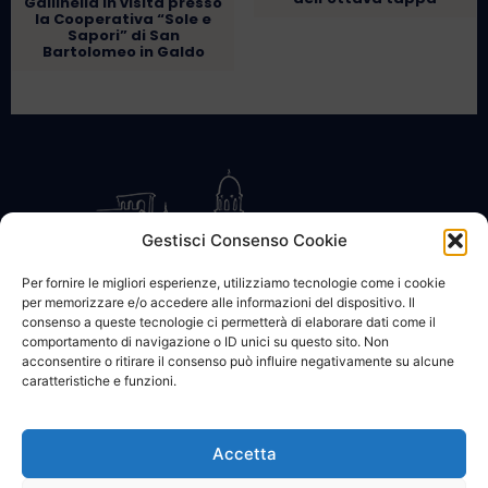
Gallinella in visita presso
la Cooperativa “Sole e
Sapori” di San
Bartolomeo in Galdo
Gestisci Consenso Cookie
Per fornire le migliori esperienze, utilizziamo tecnologie come i cookie
per memorizzare e/o accedere alle informazioni del dispositivo. Il
CONTATTACI
COOKIE POLICY
PRIVACY
consenso a queste tecnologie ci permetterà di elaborare dati come il
comportamento di navigazione o ID unici su questo sito. Non
acconsentire o ritirare il consenso può influire negativamente su alcune
caratteristiche e funzioni.
Accetta
© 2002 - 2026 SanBartolomeo.info :::: powered by Go Web snc |