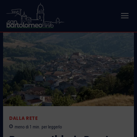
DALLA RETE
meno di 1
min.
per leggerlo