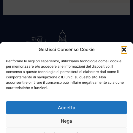
Gestisci Consenso Cookie
Per fornire le migliori esperienze, utilizziamo tecnologie come i cookie
per memorizzare e/o accedere alle informazioni del dispositivo. Il
CONTATTACI
COOKIE POLICY
PRIVACY
consenso a queste tecnologie ci permetterà di elaborare dati come il
comportamento di navigazione o ID unici su questo sito. Non
acconsentire o ritirare il consenso può influire negativamente su alcune
caratteristiche e funzioni.
Accetta
© 2002 - 2026 SanBartolomeo.info :::: powered by Go Web snc |
p.iva 01184570628
Nega