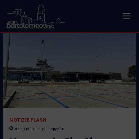
NOTIZIE FLASH
meno di 1
min.
per leggerlo