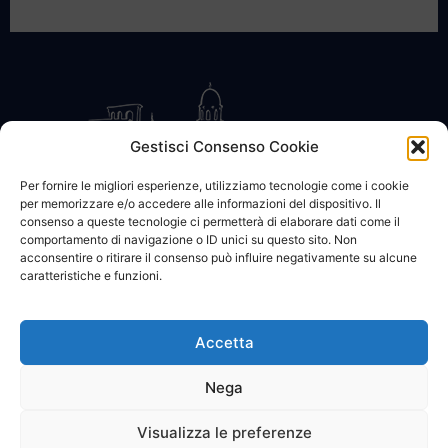
Gestisci Consenso Cookie
Per fornire le migliori esperienze, utilizziamo tecnologie come i cookie
per memorizzare e/o accedere alle informazioni del dispositivo. Il
CONTATTACI
COOKIE POLICY
PRIVACY
consenso a queste tecnologie ci permetterà di elaborare dati come il
comportamento di navigazione o ID unici su questo sito. Non
acconsentire o ritirare il consenso può influire negativamente su alcune
caratteristiche e funzioni.
Accetta
© 2002 - 2026 SanBartolomeo.info :::: powered by Go Web snc |
p.iva 01184570628
Nega
Visualizza le preferenze