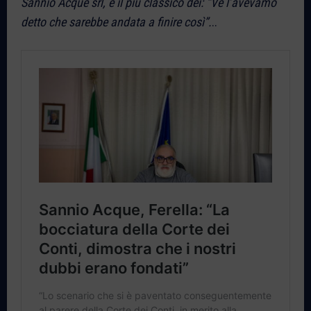
Sannio Acque srl, è il più classico dei: “Ve l’avevamo
detto che sarebbe andata a finire così”.
..