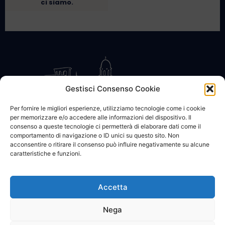
ci siamo.
Gestisci Consenso Cookie
Per fornire le migliori esperienze, utilizziamo tecnologie come i cookie
per memorizzare e/o accedere alle informazioni del dispositivo. Il
CONTATTACI
COOKIE POLICY
PRIVACY
consenso a queste tecnologie ci permetterà di elaborare dati come il
comportamento di navigazione o ID unici su questo sito. Non
acconsentire o ritirare il consenso può influire negativamente su alcune
caratteristiche e funzioni.
Accetta
© 2002 - 2026 SanBartolomeo.info :::: powered by Go Web snc |
p.iva 01184570628
Nega