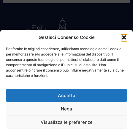
Gestisci Consenso Cookie
Per fornire le migliori esperienze, utilizziamo tecnologie come i cookie
per memorizzare e/o accedere alle informazioni del dispositivo. Il
CONTATTACI
COOKIE POLICY
PRIVACY
consenso a queste tecnologie ci permetterà di elaborare dati come il
comportamento di navigazione o ID unici su questo sito. Non
acconsentire o ritirare il consenso può influire negativamente su alcune
caratteristiche e funzioni.
Accetta
© 2002 - 2026 SanBartolomeo.info :::: powered by Go Web snc |
p.iva 01184570628
Nega
Visualizza le preferenze