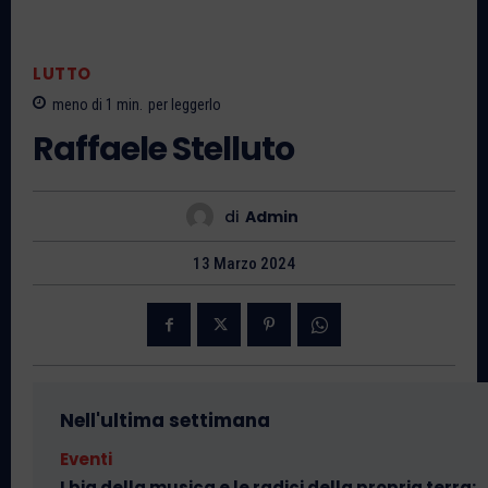
LUTTO
meno di 1
min.
per leggerlo
Raffaele Stelluto
di
Admin
13 Marzo 2024
Nell'ultima settimana
Eventi
I big della musica e le radici della propria terra: