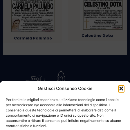
Celestino Dota
Carmela Palumbo
Gestisci Consenso Cookie
Per fornire le migliori esperienze, utilizziamo tecnologie come i cookie
per memorizzare e/o accedere alle informazioni del dispositivo. Il
CONTATTACI
COOKIE POLICY
PRIVACY
consenso a queste tecnologie ci permetterà di elaborare dati come il
comportamento di navigazione o ID unici su questo sito. Non
acconsentire o ritirare il consenso può influire negativamente su alcune
caratteristiche e funzioni.