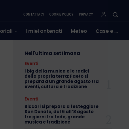
CONTATTACI
COOKIE POLICY
PRIVACY
oriali
I miei antenati
Meteo
Case e …
Nell'ultima settimana
Eventi
I big della musica e le radici
della propria terra: Faeto si
prepara a un grande agosto tra
eventi, cultura e tradizione
Eventi
Biccari si prepara a festeggiare
San Donato, dal 6 all’8 agosto
tre giorni tra fede, grande
musica e tradizione