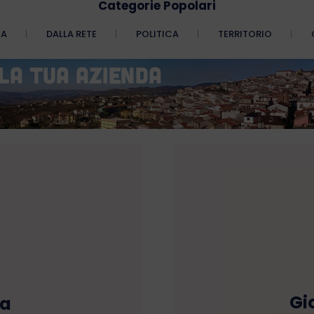
Categorie Popolari
CA
DALLA RETE
POLITICA
TERRITORIO
Gi
ca