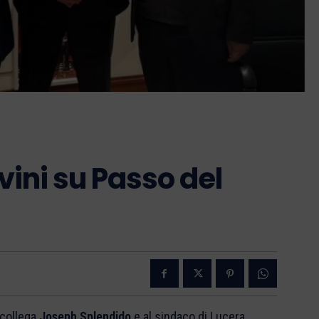
vini su Passo del
 collega
Joseph Splendido
e al sindaco di Lucera