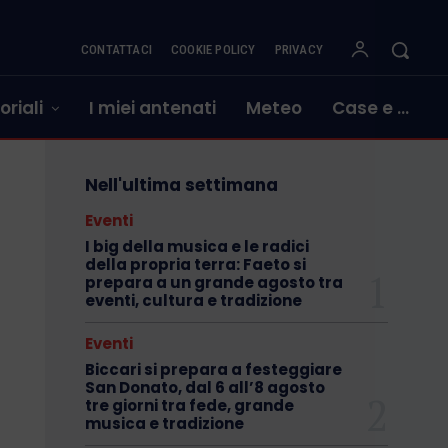
CONTATTACI
COOKIE POLICY
PRIVACY
oriali
I miei antenati
Meteo
Case e …
Nell'ultima settimana
Eventi
I big della musica e le radici
della propria terra: Faeto si
prepara a un grande agosto tra
eventi, cultura e tradizione
Eventi
Biccari si prepara a festeggiare
San Donato, dal 6 all’8 agosto
tre giorni tra fede, grande
musica e tradizione