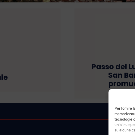
Passo del Lu
San Ba
le
promuo
Per fornire 
memorizzare 
tecnologie c
unici su que
su alcune ca