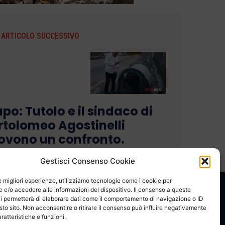
ARTICOLO SUCCESSIVO
po: Tutolo e il sindaco di
rtolomeo Agostinelli
vono un confronto.
Gestisci Consenso Cookie
le migliori esperienze, utilizziamo tecnologie come i cookie per
e/o accedere alle informazioni del dispositivo. Il consenso a queste
CONTATTACI
COOKIE POLICY
PRIVACY
i permetterà di elaborare dati come il comportamento di navigazione o ID
sto sito. Non acconsentire o ritirare il consenso può influire negativamente
ratteristiche e funzioni.