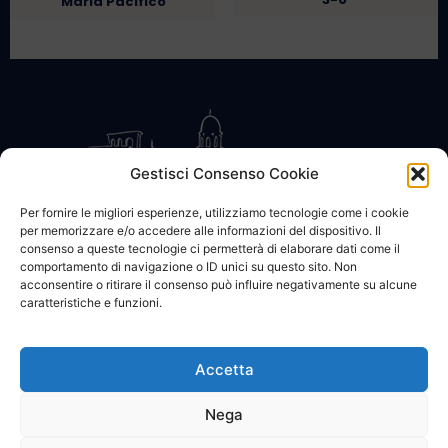
Maria Pacifico
Gestisci Consenso Cookie
Per fornire le migliori esperienze, utilizziamo tecnologie come i cookie
per memorizzare e/o accedere alle informazioni del dispositivo. Il
CONTATTACI
COOKIE POLICY
PRIVACY
consenso a queste tecnologie ci permetterà di elaborare dati come il
comportamento di navigazione o ID unici su questo sito. Non
acconsentire o ritirare il consenso può influire negativamente su alcune
caratteristiche e funzioni.
Accetta
© 2002 - 2026 SanBartolomeo.info :::: powered by Go Web snc |
p.iva 01184570628
Nega