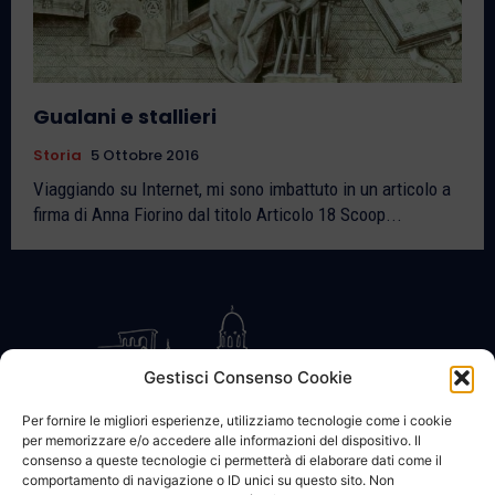
Gualani e stallieri
Storia
5 Ottobre 2016
Viaggiando su Internet, mi sono imbattuto in un articolo a
firma di Anna Fiorino dal titolo Articolo 18 Scoop...
Gestisci Consenso Cookie
Per fornire le migliori esperienze, utilizziamo tecnologie come i cookie
per memorizzare e/o accedere alle informazioni del dispositivo. Il
CONTATTACI
COOKIE POLICY
PRIVACY
consenso a queste tecnologie ci permetterà di elaborare dati come il
comportamento di navigazione o ID unici su questo sito. Non