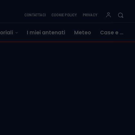
CONTATTACI
COOKIE POLICY
PRIVACY
oriali
I miei antenati
Meteo
Case e …