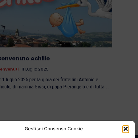
Benvenuto Achille
envenuti
11 Luglio 2025
 luglio 2025 per la gioia dei fratellini Antonio e
icolò, di mamma Sissi, di papà Pierangelo e di tutta...
Gestisci Consenso Cookie