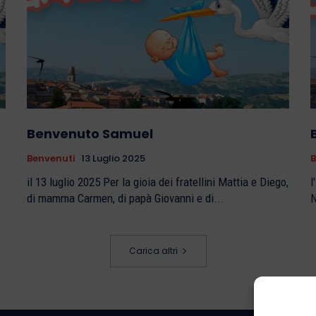
Benvenuto Samuel
Benvenuti
13 Luglio 2025
B
il 13 luglio 2025 Per la gioia dei fratellini Mattia e Diego,
l'11
di mamma Carmen, di papà Giovanni e di...
N
Carica altri