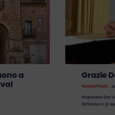
Buono a
Grazie 
ival
Notizie Flash
A
Ringraziamo Don Vinc
Bartolomeo e gli au