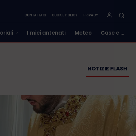
CONTATTACI
COOKIE POLICY
PRIVACY
oriali
I miei antenati
Meteo
Case e …
NOTIZIE FLASH