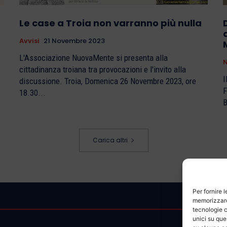
Le case a Troia non varranno più nulla
Avvisi
21 Novembre 2023
L'Associazione NuovaMente si presenta alla
N
cittadinanza troiana tra provocazioni e l'invito alla
I
discussione. Troia, Domenica 26 Novembre 2023, ore
F
18.30...
B
Carica altri
Per fornire 
memorizzare 
tecnologie c
unici su que