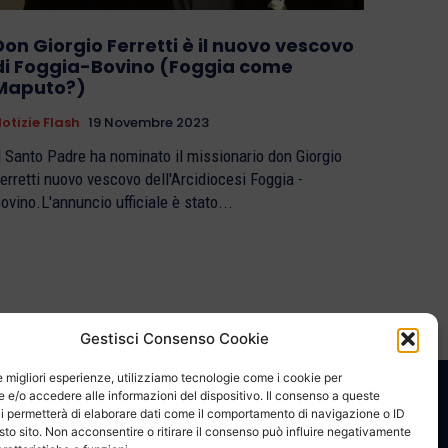
Don Giorgio Ferretti è il nuovo vescovo
di Foggia-Bovino (Foggia come
Maputo?)
otizie Flash
19 Novembre 2023
l Santo Padre ha nominato il missionario don Giorgio
erretti nuovo vescovo dell'Arcidiocesi Foggia -
ovino.L'annuncio ufficiale è stato...
Gestisci Consenso Cookie
le migliori esperienze, utilizziamo tecnologie come i cookie per
e/o accedere alle informazioni del dispositivo. Il consenso a queste
CONTATTACI
COOKIE POLICY
PRIVACY
i permetterà di elaborare dati come il comportamento di navigazione o ID
sto sito. Non acconsentire o ritirare il consenso può influire negativamente