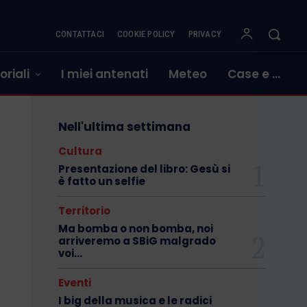
CONTATTACI
COOKIE POLICY
PRIVACY
oriali
I miei antenati
Meteo
Case e …
Nell'ultima settimana
Cultura
Presentazione del libro: Gesù si
è fatto un selfie
Territorio
Ma bomba o non bomba, noi
arriveremo a SBiG malgrado
voi…
Eventi
I big della musica e le radici