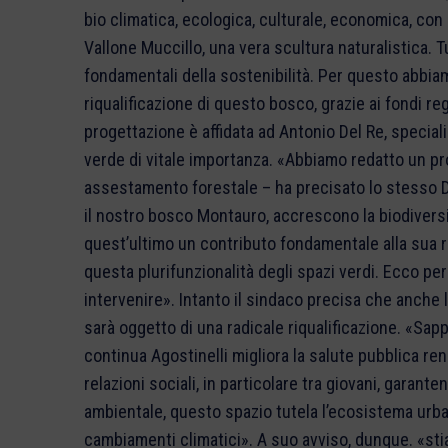
bio climatica, ecologica, culturale, economica, con 
Vallone Muccillo, una vera scultura naturalistica. 
fondamentali della sostenibilità. Per questo abbia
riqualificazione di questo bosco, grazie ai fondi re
progettazione è affidata ad Antonio Del Re, special
verde di vitale importanza. «Abbiamo redatto un pro
assestamento forestale – ha precisato lo stesso 
il nostro bosco Montauro, accrescono la biodiversit
quest’ultimo un contributo fondamentale alla sua ri
questa plurifunzionalità degli spazi verdi. Ecco p
intervenire». Intanto il sindaco precisa che anche l
sarà oggetto di una radicale riqualificazione. «Sa
continua Agostinelli migliora la salute pubblica ren
relazioni sociali, in particolare tra giovani, garan
ambientale, questo spazio tutela l’ecosistema urban
cambiamenti climatici». A suo avviso, dunque. «st