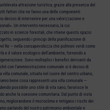
un’elevata attrazione turistica, grazie alla presenza del
Tutti fattori che ne fanno una delle componenti
mo deciso di intervenire per una valorizzazione e
gionali». Un intervento necessario, la cui
izzato in scienze forestali, che ritiene questo spazio
getto, seguendo i principi della pianificazione di
Del Re — nella consapevolezza che polmoni verdi come
à e il valore ecologico dell’ambiente, fornendo a
generazione. Sono molteplici i benefici derivanti da
erché con l’amministrazione comunale si è deciso di
a villa comunale, situata nel cuore del centro urbano,
ppiamo bene cosa rappresenti una villa comunale —
dendo possibile uno stile di vita sano, favorisce le
tendo anche la coesione comunitaria. Dal punto di vista
o, migliorandone il microclima e mitigano i rischi dei
iamo parlando del nostro patrimonio ambientale e