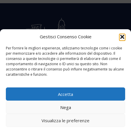
Gestisci Consenso Cookie
Per fornire le migliori esperienze, utilizziamo tecnologie come i cookie
per memorizzare e/o accedere alle informazioni del dispositivo. Il
CONTATTACI
COOKIE POLICY
PRIVACY
consenso a queste tecnologie ci permetterà di elaborare dati come il
comportamento di navigazione o ID unici su questo sito. Non
acconsentire o ritirare il consenso può influire negativamente su alcune
caratteristiche e funzioni.
Accetta
© 2002 - 2026 SanBartolomeo.info :::: powered by Go Web snc |
p.iva 01184570628
Nega
Visualizza le preferenze