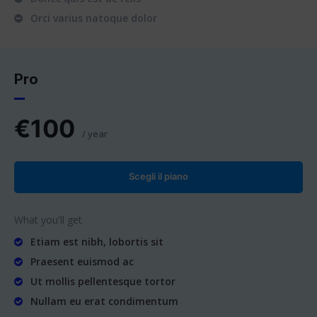
Orci varius natoque dolor
Pro
€
100
/ year
placeholder text
Scegli il piano
What you'll get
Etiam est nibh, lobortis sit
Praesent euismod ac
Ut mollis pellentesque tortor
Nullam eu erat condimentum