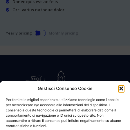
Donec quis est ac felis
Orci varius natoque dolor
Yearly pricing
Monthly pricing
Gestisci Consenso Cookie
Per fornire le migliori esperienze, utilizziamo tecnologie come i cookie
per memorizzare e/o accedere alle informazioni del dispositivo. Il
CONTATTACI
COOKIE POLICY
PRIVACY
consenso a queste tecnologie ci permetterà di elaborare dati come il
comportamento di navigazione o ID unici su questo sito. Non
acconsentire o ritirare il consenso può influire negativamente su alcune
caratteristiche e funzioni.