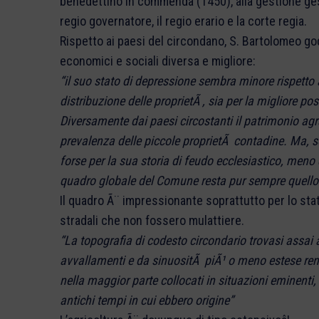
benedettino in commenda (1450), alla gestione gesu
regio governatore, il regio erario e la corte regia.
Rispetto ai paesi del circondano, S. Bartolomeo god
economici e sociali diversa e migliore:
“il suo stato di depressione sembra minore rispetto a
distribuzione delle proprietÃ , sia per la migliore p
Diversamente dai paesi circostanti il patrimonio agr
prevalenza delle piccole proprietÃ contadine. Ma, 
forse per la sua storia di feudo ecclesiastico, meno 
quadro globale del Comune resta pur sempre quello d
Il quadro Ã¨ impressionante soprattutto per lo stat
stradali che non fossero mulattiere.
“La topografia di codesto circondario trovasi assai
avvallamenti e da sinuositÃ piÃ¹ o meno estese ren
nella maggior parte collocati in situazioni eminenti, 
antichi tempi in cui ebbero origine”