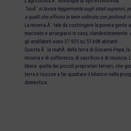
L’agricoltura Ã¨ dovunque di tipo estensivoâ¦
“cioÃ¨ si lavora leggermente sugli strati superiori, p
a quelli che offrono le terre coltivate con profondi r
La miseria Ã¨ tale da costringere la povera gente a 
macinato e arrangiarsi in casa, clandestinamente. A
gli analfabeti sono 37.925 su 57.698 abitanti .
Questa Ã¨ la realtÃ della terra di Giovanni Pepe, la
miseria e di sofferenza, di sacrificio e di rinunci
libera: quella dei piccoli proprietari terrieri, che god
terra e riuscire a far quadrare il bilancio nella pros
domestica.