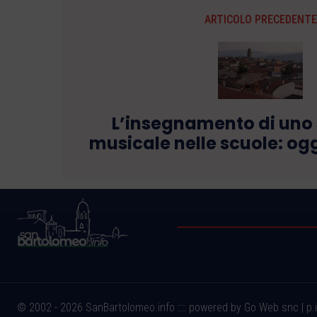
ARTICOLO PRECEDENTE
L’insegnamento di uno
musicale nelle scuole: ogg
© 2002 - 2026 SanBartolomeo.info :::: powered by Go Web snc | p