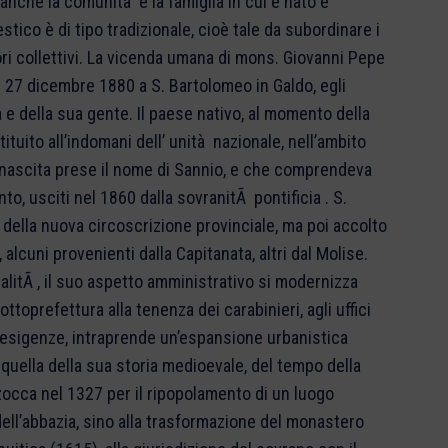
anche la comunità e la famiglia in cui è nato e
tico è di tipo tradizionale, cioè tale da subordinare i
alori collettivi. La vicenda umana di mons. Giovanni Pepe
 27 dicembre 1880 a S. Bartolomeo in Galdo, egli
a e della sua gente. Il paese nativo, al momento della
ituito all’indomani dell’ unità nazionale, nell’ambito
a nascita prese il nome di Sannio, e che comprendeva
to, usciti nel 1860 dalla sovranitÃ pontificia . S.
 della nuova circoscrizione provinciale, ma poi accolto
 alcuni provenienti dalla Capitanata, altri dal Molise.
ralitÃ , il suo aspetto amministrativo si modernizza
sottoprefettura alla tenenza dei carabinieri, agli uffici
ve esigenze, intraprende un’espansione urbanistica
quella della sua storia medioevale, del tempo della
occa nel 1327 per il ripopolamento di un luogo
ell’abbazia, sino alla trasformazione del monastero