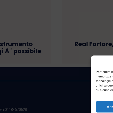
 strumento
Real Fortore
i Ã¨ possibile
Per fornire 
memorizzare 
tecnologie c
unici su que
su alcune ca
Ac
.iva 01184570628