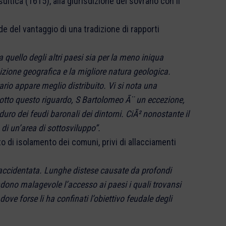
itica (1615), alla giurisdizione del sovrano con il
e del vantaggio di una tradizione di rapporti
 quello degli altri paesi sia per la meno iniqua
osizione geografica e la migliore natura geologica.
ario appare meglio distribuito. Vi si nota una
sotto questo riguardo, S Bartolomeo Ã¨ un eccezione,
duro dei feudi baronali dei dintorni. CiÃ² nonostante il
i un’area di sottosviluppo”.
o di isolamento dei comuni, privi di allacciamenti
 accidentata. Lunghe distese causate da profondi
dono malagevole l’accesso ai paesi i quali trovansi
dove forse li ha confinati l’obiettivo feudale degli