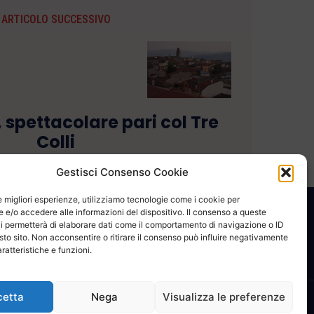
ARTICOLO SUCCESSIVO
, spettacolare pari col Tre
Colli
Gestisci Consenso Cookie
le migliori esperienze, utilizziamo tecnologie come i cookie per
e/o accedere alle informazioni del dispositivo. Il consenso a queste
CONTATTACI
COOKIE POLICY
PRIVACY
i permetterà di elaborare dati come il comportamento di navigazione o ID
sto sito. Non acconsentire o ritirare il consenso può influire negativamente
ratteristiche e funzioni.
cetta
Nega
Visualizza le preferenze