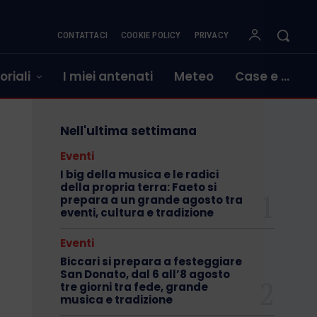
CONTATTACI
COOKIE POLICY
PRIVACY
oriali
I miei antenati
Meteo
Case e …
Nell'ultima settimana
Eventi
I big della musica e le radici
della propria terra: Faeto si
prepara a un grande agosto tra
eventi, cultura e tradizione
Eventi
Biccari si prepara a festeggiare
San Donato, dal 6 all’8 agosto
tre giorni tra fede, grande
musica e tradizione