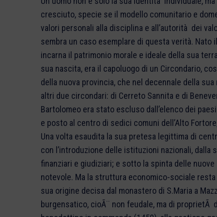
Un uomo non è solo la sua identità individuale, ma 
cresciuto, specie se il modello comunitario e domes
valori personali alla disciplina e all’autorità dei v
sembra un caso esemplare di questa verità. Nato il
incarna il patrimonio morale e ideale della sua terr
sua nascita, era il capoluogo di un Circondario, cost
della nuova provincia, che nel decennale della su
altri due circondari: di Cerreto Sannita e di Beneven
Bartolomeo era stato escluso dall’elenco dei paesi
e posto al centro di sedici comuni dell’Alto Fortore,
Una volta esaudita la sua pretesa legittima di cent
con l’introduzione delle istituzioni nazionali, dalla 
finanziari e giudiziari; e sotto la spinta delle nuo
notevole. Ma la struttura economico-sociale resta 
sua origine decisa dal monastero di S.Maria a Mazz
burgensatico, cioÃ¨ non feudale, ma di proprietÃ d