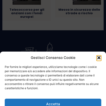
Telesoccorso per gli
Messa in sicurezza delle
anziani con i fondi
strade a rischio
europei
Gestisci Consenso Cookie
Per fornire le migliori esperienze, utilizziamo tecnologie come i cookie
per memorizzare e/o accedere alle informazioni del dispositivo. Il
CONTATTACI
COOKIE POLICY
PRIVACY
consenso a queste tecnologie ci permetterà di elaborare dati come il
comportamento di navigazione o ID unici su questo sito. Non
acconsentire o ritirare il consenso può influire negativamente su alcune
caratteristiche e funzioni.
Accetta