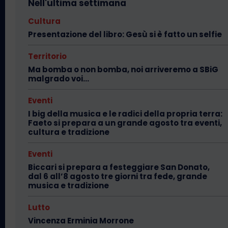
Nell'ultima settimana
Cultura
Presentazione del libro: Gesù si è fatto un selfie
Territorio
Ma bomba o non bomba, noi arriveremo a SBiG
malgrado voi…
Eventi
I big della musica e le radici della propria terra:
Faeto si prepara a un grande agosto tra eventi,
cultura e tradizione
Eventi
Biccari si prepara a festeggiare San Donato,
dal 6 all’8 agosto tre giorni tra fede, grande
musica e tradizione
Lutto
Vincenza Erminia Morrone