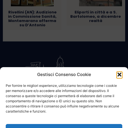
Rivellini (AN): Audizione
Eliporti in città e a S.
in Commissione Sanità,
Bartolomeo, a dicembre
Montemarano afferma
realtà
su D’Antonio
Gestisci Consenso Cookie
Per fornire le migliori esperienze, utilizziamo tecnologie come i cookie
per memorizzare e/o accedere alle informazioni del dispositivo. Il
CONTATTACI
COOKIE POLICY
PRIVACY
consenso a queste tecnologie ci permetterà di elaborare dati come il
comportamento di navigazione o ID unici su questo sito. Non
acconsentire o ritirare il consenso può influire negativamente su alcune
caratteristiche e funzioni.