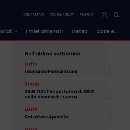
CONTATTACI
COOKIE POLICY
PRIVACY
oriali
I miei antenati
Meteo
Case e …
Nell'ultima settimana
Lutto
Leonardo Pietrantuoni
Storia
SBiG 700: l’importanza di SBiG
nella diocesi di Lucera
Lutto
Salvatore Apicella
Lutto