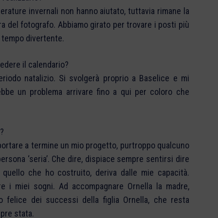
rature invernali non hanno aiutato, tuttavia rimane la
ra del fotografo. Abbiamo girato per trovare i posti più
o tempo divertente.
edere il calendario?
riodo natalizio. Si svolgerà proprio a Baselice e mi
ebbe un problema arrivare fino a qui per coloro che
a?
portare a termine un mio progetto, purtroppo qualcuno
rsona ‘seria’. Che dire, dispiace sempre sentirsi dire
uello che ho costruito, deriva dalle mie capacità.
re i miei sogni. Ad accompagnare Ornella la madre,
felice dei successi della figlia Ornella, che resta
pre stata.