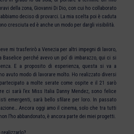
ravi della zona, Giovanni Di Dio, con cui ho collaborato
e abbiamo deciso di provarci. La mia scelta poi è caduta
ono cresciuta ed è anche un modo per dargli visibilità.
eve mi trasferirò a Venezia per altri impegni di lavoro,
 a Baselice perché avevo un po’ di imbarazzo, qui ci si
enza. E a proposito di esperienza, questa si va a
o avuto modo di lavorare molto. Ho realizzato diversi
ho partecipato a molte serate come ospite e il 21 sarò
e ci sarà l’ex Miss Italia Danny Mendez, sono felice
isti emergenti, sarà bello sfilare per loro. In passato
tazione… Ancora oggi amo il cinema, solo che tra tutti
non l’ho abbandonato, è ancora parte dei miei progetti.
 realizzarlo?