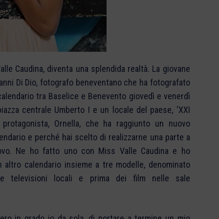
Valle Caudina, diventa una splendida realtà. La giovane
vanni Di Dio, fotografo beneventano che ha fotografato
n calendario tra Baselice e Benevento giovedì e venerdì
 piazza centrale Umberto I e un locale del paese, ‘XXI
 protagonista, Ornella, che ha raggiunto un nuovo
lendario e perché hai scelto di realizzarne una parte a
vo. Ne ho fatto uno con Miss Valle Caudina e ho
n altro calendario insieme a tre modelle, denominato
se televisioni locali e prima dei film nelle sale
ero in grado io da sola, di portare a termine un mio