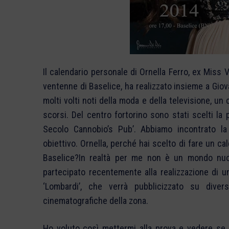
Il calendario personale di Ornella Ferro, ex Miss 
ventenne di Baselice, ha realizzato insieme a Gio
molti volti noti della moda e della televisione, u
scorsi. Del centro fortorino sono stati scelti la
Secolo Cannobio’s Pub’. Abbiamo incontrato la
obiettivo. Ornella, perché hai scelto di fare un ca
Baselice?In realtà per me non è un mondo nuo
partecipato recentemente alla realizzazione di u
‘Lombardi’, che verrà pubblicizzato su diver
cinematografiche della zona.
Ho voluto così mettermi alla prova e vedere se 