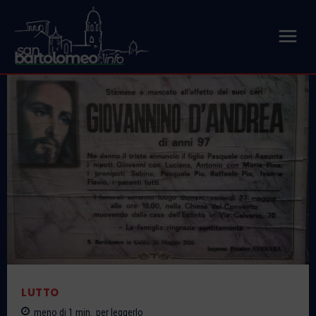
LUTTO
meno di 1
min.
per leggerlo