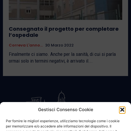
Consegnato il progetto per completare
l’ospedale
Correva L'anno...
30 Marzo 2022
Finalmente ci siamo. Anche per la sanità, di cui si parla
ormai solo in termini negativi, è arrivato il...
Gestisci Consenso Cookie
Per fornire le migliori esperienze, utilizziamo tecnologie come i cookie
per memorizzare e/o accedere alle informazioni del dispositivo. Il
CONTATTACI
COOKIE POLICY
PRIVACY