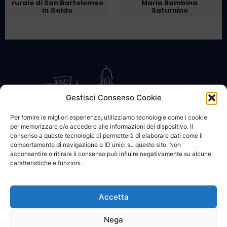
rurale di San Bartolomeo
Maria Bambina
in Galdo
Saturnino
Gestisci Consenso Cookie
Per fornire le migliori esperienze, utilizziamo tecnologie come i cookie
per memorizzare e/o accedere alle informazioni del dispositivo. Il
CONTATTACI
COOKIE POLICY
PRIVACY
consenso a queste tecnologie ci permetterà di elaborare dati come il
comportamento di navigazione o ID unici su questo sito. Non
acconsentire o ritirare il consenso può influire negativamente su alcune
caratteristiche e funzioni.
Accetta
© 2002 - 2026 SanBartolomeo.info :::: powered by Go Web snc |
p.iva 01184570628
Nega