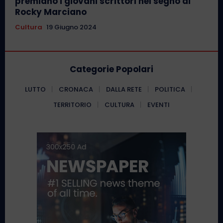
premiano i giovani scrittori nel segno di
Rocky Marciano
Cultura
19 Giugno 2024
Categorie Popolari
LUTTO
CRONACA
DALLA RETE
POLITICA
TERRITORIO
CULTURA
EVENTI