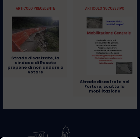
ARTICOLO PRECEDENTE
ARTICOLO SUCCESSIVO
Strade disastrate, la
sindaca di Roseto
propone di non andare a
votare
Strade disastrate nel
Fortore, scatta la
mobilitazione