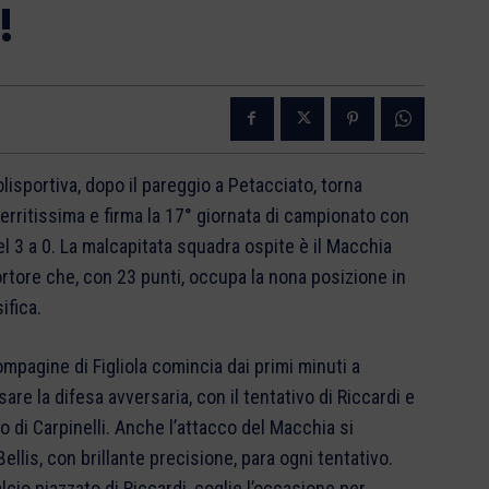
!
lisportiva, dopo il pareggio a Petacciato, torna
erritissima e firma la 17° giornata di campionato con
el 3 a 0. La malcapitata squadra ospite è il Macchia
ortore che, con 23 punti, occupa la nona posizione in
ifica.
ompagine di Figliola comincia dai primi minuti a
are la difesa avversaria, con il tentativo di Riccardi e
o di Carpinelli. Anche l’attacco del Macchia si
ellis, con brillante precisione, para ogni tentativo.
io piazzato di Riccardi, coglie l’occasione per