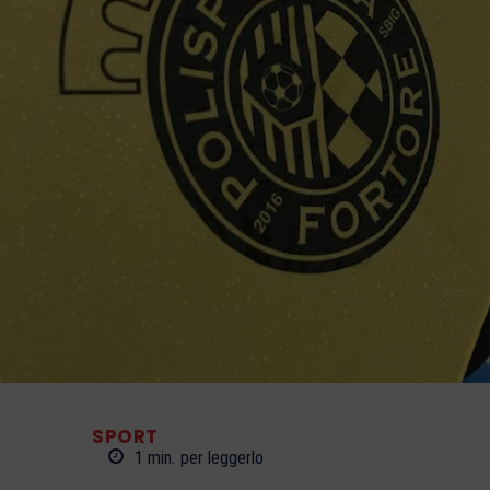
SPORT
1
min.
per leggerlo