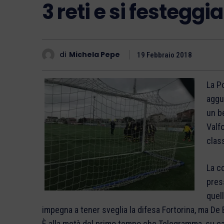
3 reti e si festeggia
di
Michela Pepe
19 Febbraio 2018
La Po
aggu
un b
Valf
class
La c
press
quell
impegna a tener sveglia la difesa Fortorina, ma De B
È alla metà del primo tempo che Telegramma, su calc