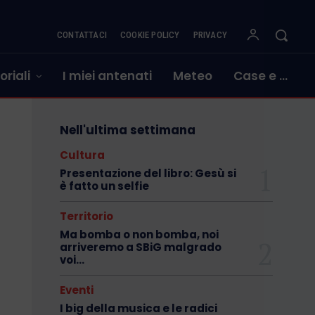
CONTATTACI
COOKIE POLICY
PRIVACY
oriali
I miei antenati
Meteo
Case e …
Nell'ultima settimana
Cultura
Presentazione del libro: Gesù si
è fatto un selfie
Territorio
Ma bomba o non bomba, noi
arriveremo a SBiG malgrado
voi…
Eventi
I big della musica e le radici