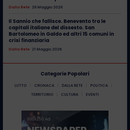
Dalla Rete
26 Maggio 2026
Il Sannio che fallisce. Benevento tra le
capitali italiane del dissesto. San
Bartolomeo in Galdo ed altri 15 comuni in
crisi finanziaria
Dalla Rete
21 Maggio 2026
Categorie Popolari
LUTTO
CRONACA
DALLA RETE
POLITICA
TERRITORIO
CULTURA
EVENTI