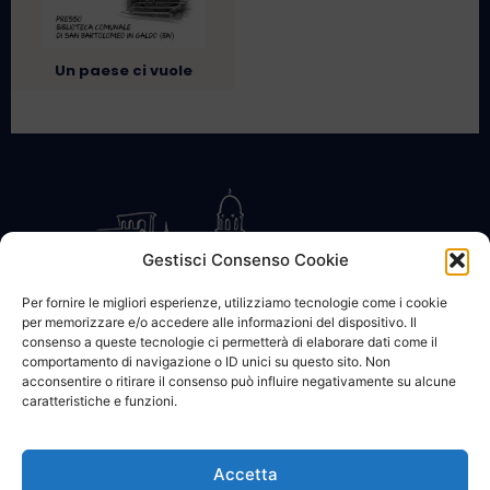
Un paese ci vuole
Gestisci Consenso Cookie
Per fornire le migliori esperienze, utilizziamo tecnologie come i cookie
per memorizzare e/o accedere alle informazioni del dispositivo. Il
CONTATTACI
COOKIE POLICY
PRIVACY
consenso a queste tecnologie ci permetterà di elaborare dati come il
comportamento di navigazione o ID unici su questo sito. Non
acconsentire o ritirare il consenso può influire negativamente su alcune
caratteristiche e funzioni.
Accetta
© 2002 - 2026 SanBartolomeo.info :::: powered by Go Web snc |