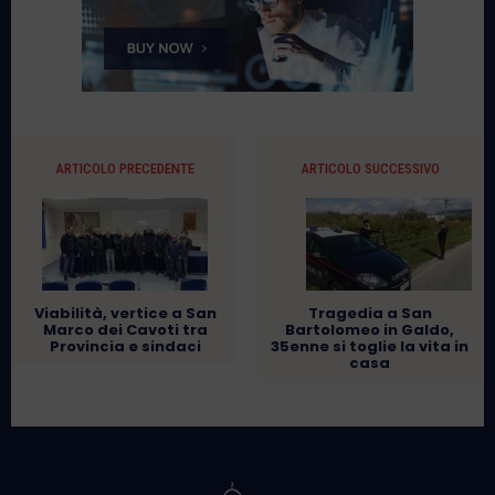
ARTICOLO PRECEDENTE
ARTICOLO SUCCESSIVO
Viabilità, vertice a San
Tragedia a San
Marco dei Cavoti tra
Bartolomeo in Galdo,
Provincia e sindaci
35enne si toglie la vita in
casa