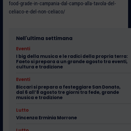
food-grade-in-campania-dal-campo-alla-tavola-del-
celiaco-e-del-non-celiaco/
Nell'ultima settimana
Eventi
I big della musica e le radici della propria terra:
Faeto si prepara a un grande agosto tra eventi,
cultura e tradizione
Eventi
Biccari si prepara a festeggiare San Donato,
dal 6 all’8 agosto tre giorni tra fede, grande
musica e tradizione
Lutto
Vincenza Erminia Morrone
Lutto