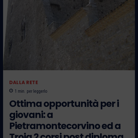
DALLA RETE
1
min.
per leggerlo
Ottima opportunità per i
giovani: a
Pietramontecorvino ed a
Troia 2 corsi post diploma.