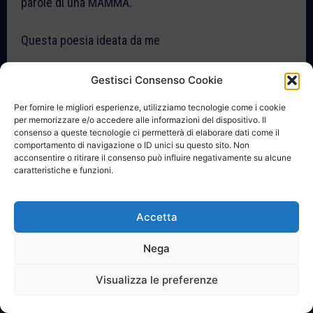
parole di una MAMMA.
Questa poesia ideata da me
è stata scritta il 20/12/2013
Gestisci Consenso Cookie
Per fornire le migliori esperienze, utilizziamo tecnologie come i cookie
Antonio Di Ionno
per memorizzare e/o accedere alle informazioni del dispositivo. Il
consenso a queste tecnologie ci permetterà di elaborare dati come il
comportamento di navigazione o ID unici su questo sito. Non
acconsentire o ritirare il consenso può influire negativamente su alcune
caratteristiche e funzioni.
Accetta
Nega
Visualizza le preferenze