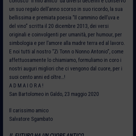
conosco “il mio amico” da diversi decenni e conservo
un suo regalo dell’anno scorso in suo ricordo, la sua
bellissima e premiata poesia “Il cammino dell’uva e
del vino” scritta il 20 dicembre 2013, dei versi
originali e coinvolgenti per umanità, per humour, per
simbologia e per l’amore alla madre terra ed al lavoro.
E noi tutti al nostro “Zi Tonn o Nonno Antonio”, come
affettuosamente lo chiamiamo, formuliamo in coro i
nostri auguri migliori che ci vengono dal cuore, per i
suoi cento anni ed oltre…!
A D M A I O R A !
San Bartolomeo in Galdo, 23 maggio 2020
Il carissimo amico
Salvatore Sgambato
IL FUTURO HA UN CUORE ANTICO