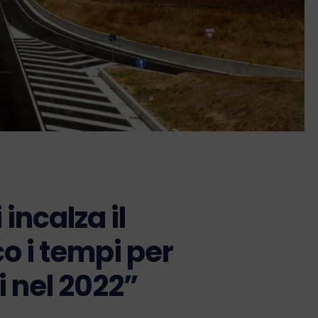
 incalza il
o i tempi per
ri nel 2022”