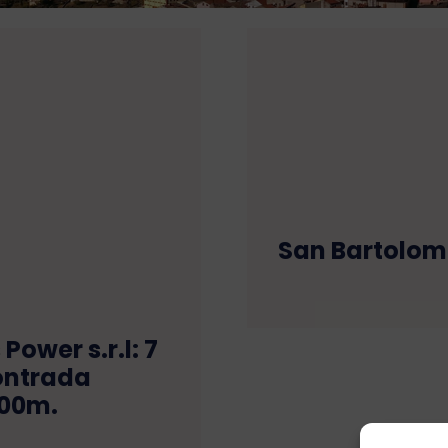
San Bartolome
Power s.r.l: 7
ontrada
200m.