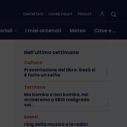
CONTATTACI
COOKIE POLICY
PRIVACY
oriali
I miei antenati
Meteo
Case e …
Nell'ultima settimana
Cultura
Presentazione del libro: Gesù si
è fatto un selfie
Territorio
Ma bomba o non bomba, noi
arriveremo a SBiG malgrado
voi…
Eventi
I big della musica e le radici