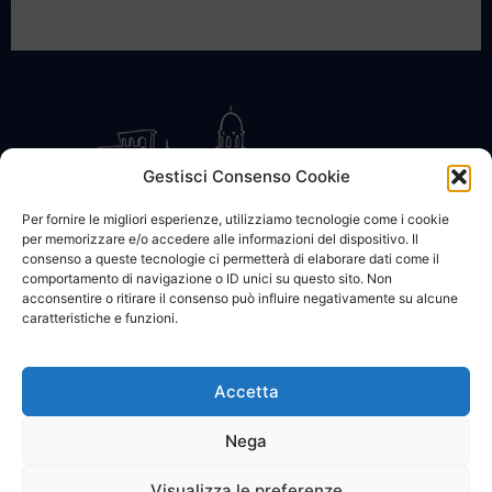
Gestisci Consenso Cookie
Per fornire le migliori esperienze, utilizziamo tecnologie come i cookie
per memorizzare e/o accedere alle informazioni del dispositivo. Il
CONTATTACI
COOKIE POLICY
PRIVACY
consenso a queste tecnologie ci permetterà di elaborare dati come il
comportamento di navigazione o ID unici su questo sito. Non
acconsentire o ritirare il consenso può influire negativamente su alcune
caratteristiche e funzioni.
Accetta
© 2002 - 2026 SanBartolomeo.info :::: powered by Go Web snc |
p.iva 01184570628
Nega
Visualizza le preferenze