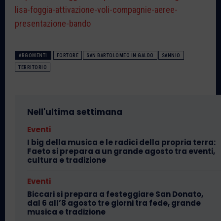
lisa-foggia-attivazione-voli-compagnie-aeree-
presentazione-bando
ARGOMENTI
FORTORE
SAN BARTOLOMEO IN GALDO
SANNIO
TERRITORIO
Nell'ultima settimana
Eventi
I big della musica e le radici della propria terra:
Faeto si prepara a un grande agosto tra eventi,
cultura e tradizione
Eventi
Biccari si prepara a festeggiare San Donato,
dal 6 all’8 agosto tre giorni tra fede, grande
musica e tradizione