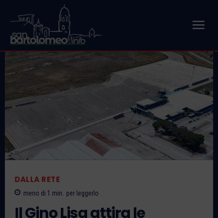
DALLA RETE
meno di 1
min.
per leggerlo
Il Gino Lisa attira le